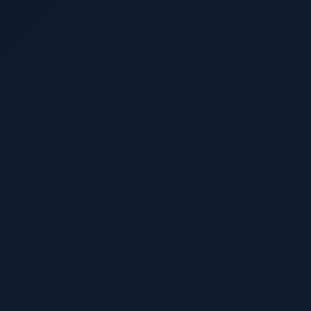
exactamente qué campañas traen
pacientes y hemos duplicado las
reservas de tratamientos faciales.
”
Laura Sánchez
Médico estético
“
Teníamos muchas horas muertas
entre pacientes. Con la
automatización empezamos a captar
clientes de forma continua y ahora
tenemos lista de espera en ciertas
franjas.
”
Carlos Romero
Fisioterapeuta