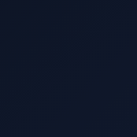
Carlos Romero
Fisioterapeuta
“
Delegar mis Meta Ads a Markettai
fue la mejor decisión del año. El ROAS
subió un 40%...
”
Elena Rodríguez
E-commerce Founder
“
La optimización autónoma es real.
Ver cómo el presupuesto se ajusta
solo es increíble.
”