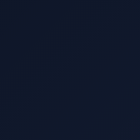
Marcos Galván
SaaS Director
“
Antes dependíamos solo del boca a
boca y teníamos semanas flojas. Con
Markettai empezamos a generar citas
constantes y llenamos la agenda con
tratamientos de mayor valor.
”
Javier Morales
Odontólogo
“
Invertíamos en anuncios sin saber
qué funcionaba. Ahora sabemos