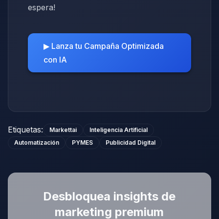
espera!
▶ Lanza tu Campaña Optimizada
con IA
Etiquetas
:
Markettai
Inteligencia Artificial
Automatización
PYMES
Publicidad Digital
Desbloquea insights de
marketing premium