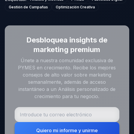
Gestión de Campañas
Optimización Creativa
Desbloquea insights de
marketing premium
Únete a nuestra comunidad exclusiva de
PYMES en crecimiento. Recibe los mejores
consejos de alto valor sobre marketing
semanalmente, además de acceso
instantáneo a un Análisis personalizado de
crecimiento para tu negocio.
Quiero mi informe y unirme