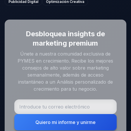
Publicidad Digital
Optimización Creativa
Desbloquea insights de
marketing premium
Únete a nuestra comunidad exclusiva de
PYMES en crecimiento. Recibe los mejores
consejos de alto valor sobre marketing
semanalmente, además de acceso
instantáneo a un Análisis personalizado de
crecimiento para tu negocio.
Quiero mi informe y unirme