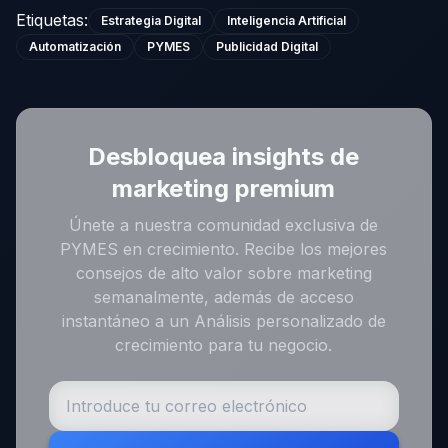
Etiquetas
:
Estrategia Digital
Inteligencia Artificial
Automatización
PYMES
Publicidad Digital
Desbloquea insights de
marketing premium
Únete a nuestra comunidad exclusiva de
PYMES en crecimiento. Recibe los mejores
consejos de alto valor sobre marketing
semanalmente, además de acceso
instantáneo a un Análisis personalizado de
crecimiento para tu negocio.